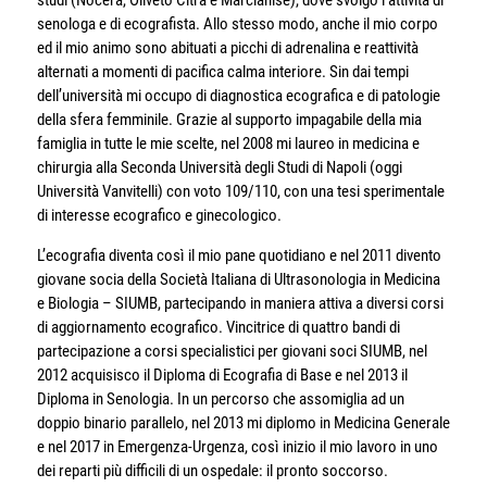
studi (Nocera, Oliveto Citra e Marcianise), dove svolgo l’attività di
senologa e di ecografista. Allo stesso modo, anche il mio corpo
ed il mio animo sono abituati a picchi di adrenalina e reattività
alternati a momenti di pacifica calma interiore. Sin dai tempi
dell’università mi occupo di diagnostica ecografica e di patologie
della sfera femminile. Grazie al supporto impagabile della mia
famiglia in tutte le mie scelte, nel 2008 mi laureo in medicina e
chirurgia alla Seconda Università degli Studi di Napoli (oggi
Università Vanvitelli) con voto 109/110, con una tesi sperimentale
di interesse ecografico e ginecologico.
L’ecografia diventa così il mio pane quotidiano e nel 2011 divento
giovane socia della Società Italiana di Ultrasonologia in Medicina
e Biologia – SIUMB, partecipando in maniera attiva a diversi corsi
di aggiornamento ecografico. Vincitrice di quattro bandi di
partecipazione a corsi specialistici per giovani soci SIUMB, nel
2012 acquisisco il Diploma di Ecografia di Base e nel 2013 il
Diploma in Senologia. In un percorso che assomiglia ad un
doppio binario parallelo, nel 2013 mi diplomo in Medicina Generale
e nel 2017 in Emergenza-Urgenza, così inizio il mio lavoro in uno
dei reparti più difficili di un ospedale: il pronto soccorso.